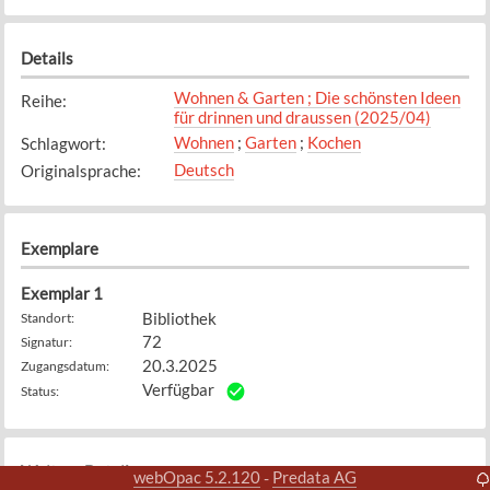
Details
Wohnen & Garten ; Die schönsten Ideen
Reihe
:
für drinnen und draussen (2025/04)
Wohnen
;
Garten
;
Kochen
Schlagwort
:
Deutsch
Originalsprache
:
Exemplare
Exemplar
1
Bibliothek
Standort
:
72
Signatur
:
20.3.2025
Zugangsdatum
:
Verfügbar
Status
:
Weitere Details
webOpac 5.2.120
Predata AG
-