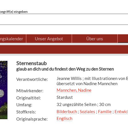
egriff(e) eingeben
ungskalender
Unser Angebot
Über uns
Sternenstaub
glaub an dich und du findest den Weg zu den Sternen
Jeanne Willis ; mit Illustrationen von
Verantwortliche
:
übersetzt von Nadine Mannchen
Mannchen, Nadine
Mitwirkender
:
Stardust
Originaltitel
:
32 ungezählte Seiten ; 30 cm
Umfang
:
Bilderbuch
;
Soziales
;
Familie
;
Entwic
Stoffkreis
:
Englisch
Originalsprache
: