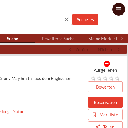
Suche
Suche
Erweiterte Suche
Meine Merkliste
Zurück
Nächste
Ausgeliehen
 Briony May Smith ; aus dem Englischen
Bewerten
Reservation
klung
;
Natur
Merkliste
Teilen