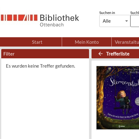
Suchen in
Suchb
Alle
Start
Mein Konto
Veranstalt
Filter
Trefferliste
Es wurden keine Treffer gefunden.