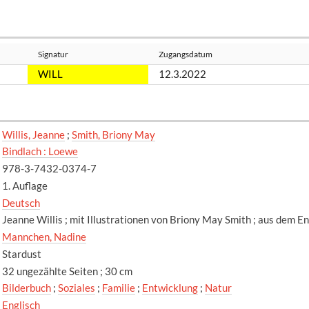
Signatur
Zugangsdatum
WILL
12.3.2022
Willis, Jeanne
;
Smith, Briony May
Bindlach : Loewe
978-3-7432-0374-7
1. Auflage
Deutsch
Jeanne Willis ; mit Illustrationen von Briony May Smith ; aus dem 
Mannchen, Nadine
Stardust
32 ungezählte Seiten ; 30 cm
Bilderbuch
;
Soziales
;
Familie
;
Entwicklung
;
Natur
Englisch