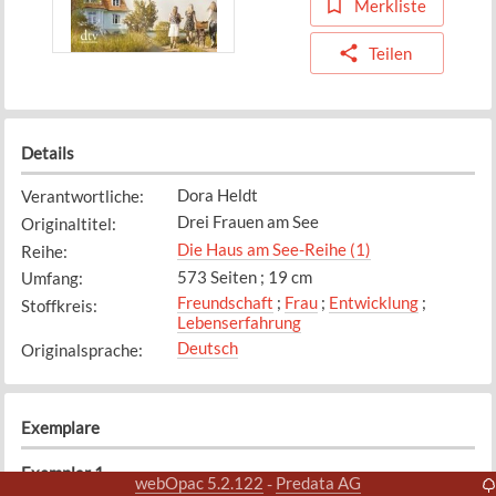
Merkliste
Teilen
Details
Dora Heldt
Verantwortliche
:
Drei Frauen am See
Originaltitel
:
Die Haus am See-Reihe (1)
Reihe
:
573 Seiten ; 19 cm
Umfang
:
Freundschaft
;
Frau
;
Entwicklung
;
Stoffkreis
:
Lebenserfahrung
Deutsch
Originalsprache
:
Exemplare
Exemplar
1
webOpac 5.2.122
Predata AG
-