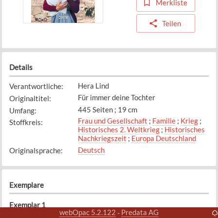
Merkliste
Teilen
Details
Hera Lind
Verantwortliche
:
Für immer deine Tochter
Originaltitel
:
445 Seiten ; 19 cm
Umfang
:
Frau und Gesellschaft
;
Familie
;
Krieg
;
Stoffkreis
:
Historisches 2. Weltkrieg
;
Historisches
Nachkriegszeit
;
Europa Deutschland
Deutsch
Originalsprache
:
Exemplare
Exemplar
1
webOpac 5.2.122
Predata AG
-
Bibliothek
Standort
: