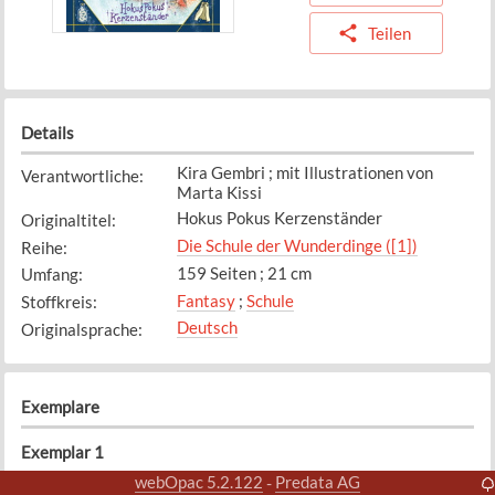
Teilen
Details
Kira Gembri ; mit Illustrationen von
Verantwortliche
:
Marta Kissi
Hokus Pokus Kerzenständer
Originaltitel
:
Die Schule der Wunderdinge ([1])
Reihe
:
159 Seiten ; 21 cm
Umfang
:
Fantasy
;
Schule
Stoffkreis
:
Deutsch
Originalsprache
:
Exemplare
Exemplar
1
Bibliothek
Standort
:
webOpac 5.2.122
Predata AG
-