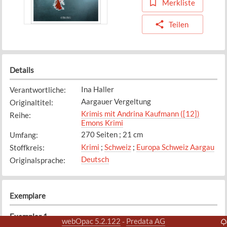
Merkliste
Teilen
Details
Ina Haller
Verantwortliche
:
Aargauer Vergeltung
Originaltitel
:
Krimis mit Andrina Kaufmann ([12])
Reihe
:
Emons Krimi
270 Seiten ; 21 cm
Umfang
:
Krimi
;
Schweiz
;
Europa Schweiz Aargau
Stoffkreis
:
Deutsch
Originalsprache
:
Exemplare
Exemplar
1
webOpac 5.2.122
Predata AG
-