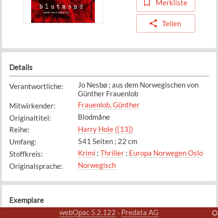
Merkliste
Teilen
Details
Jo Nesbø ; aus dem Norwegischen von
Verantwortliche
:
Günther Frauenlob
Frauenlob, Günther
Mitwirkender
:
Blodmåne
Originaltitel
:
Harry Hole ([13])
Reihe
:
541 Seiten ; 22 cm
Umfang
:
Krimi
;
Thriller
;
Europa Norwegen Oslo
Stoffkreis
:
Norwegisch
Originalsprache
:
Exemplare
webOpac 5.2.122
Predata AG
-