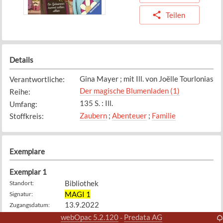
Teilen
Details
Gina Mayer ; mit Ill. von Joëlle Tourlonias
Verantwortliche
:
Der magische Blumenladen (1)
Reihe
:
135 S. : Ill.
Umfang
:
Zaubern
;
Abenteuer
;
Familie
Stoffkreis
:
Exemplare
Exemplar
1
Bibliothek
Standort
:
MAGI 1
Signatur
:
13.9.2022
Zugangsdatum
:
Verfügbar
Status
:
webOpac 5.2.120
Predata AG
-