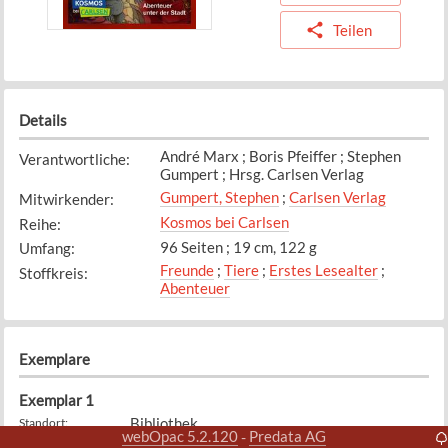
Teilen
Details
André Marx ; Boris Pfeiffer ; Stephen
Verantwortliche
:
Gumpert ; Hrsg. Carlsen Verlag
Gumpert, Stephen
;
Carlsen Verlag
Mitwirkender
:
Kosmos bei Carlsen
Reihe
:
96 Seiten ; 19 cm, 122 g
Umfang
:
Freunde
;
Tiere
;
Erstes Lesealter
;
Stoffkreis
:
Abenteuer
Exemplare
Exemplar
1
Bibliothek
Standort
:
webOpac 5.2.120
Predata AG
-
KOSM
Signatur
: