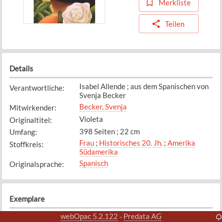
Merkliste
Teilen
Details
Isabel Allende ; aus dem Spanischen von
Verantwortliche
:
Svenja Becker
Becker, Svenja
Mitwirkender
:
Violeta
Originaltitel
:
398 Seiten ; 22 cm
Umfang
:
Frau
;
Historisches 20. Jh.
;
Amerika
Stoffkreis
:
Südamerika
Spanisch
Originalsprache
:
Exemplare
webOpac 5.2.122
Predata AG
-
Exemplar
1