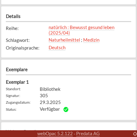
Details
natürlich : Bewusst gesund leben
Reihe
:
(2025/04)
Naturheilmittel
;
Medizin
Schlagwort
:
Deutsch
Originalsprache
:
Exemplare
Exemplar
1
Bibliothek
Standort
:
305
Signatur
:
29.3.2025
Zugangsdatum
:
Verfügbar
Status
:
Weitere Details
webOpac 5.2.122
Predata AG
-