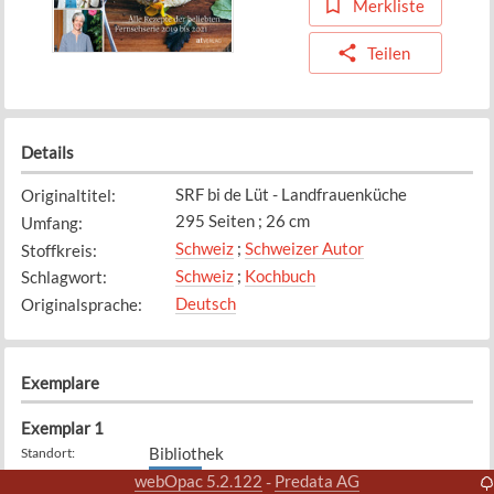
Merkliste
Teilen
Details
SRF bi de Lüt - Landfrauenküche
Originaltitel
:
295 Seiten ; 26 cm
Umfang
:
Schweiz
;
Schweizer Autor
Stoffkreis
:
Schweiz
;
Kochbuch
Schlagwort
:
Deutsch
Originalsprache
:
Exemplare
Exemplar
1
Bibliothek
Standort
:
641.61
Signatur
:
webOpac 5.2.122
Predata AG
-