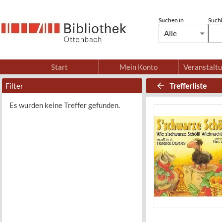
Suchen in
Suchb
Alle
Start
Mein Konto
Veranstalt
Filter
Trefferliste
Es wurden keine Treffer gefunden.