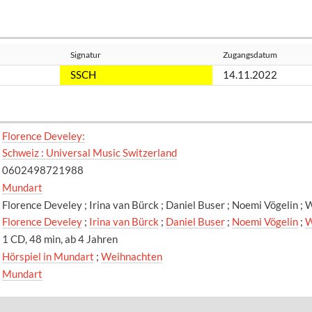
Signatur
Zugangsdatum
SSCH
14.11.2022
Florence Develey:
Schweiz : Universal Music Switzerland
0602498721988
Mundart
Florence Develey ; Irina van Bürck ; Daniel Buser ; Noemi Vögelin ;
Florence Develey
;
Irina van Bürck
;
Daniel Buser
;
Noemi Vögelin
;
W
1 CD, 48 min, ab 4 Jahren
Hörspiel in Mundart
;
Weihnachten
Mundart