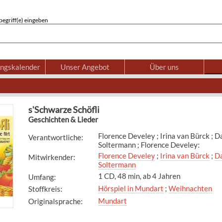
egriff(e) eingeben
ungskalender
Unser Angebot
Über uns
s'Schwarze Schöfli
Geschichten & Lieder
Florence Develey ; Irina van Bürck ; D
Verantwortliche
:
Soltermann ; Florence Develey:
Florence Develey
;
Irina van Bürck
;
Da
Mitwirkender
:
Soltermann
1 CD, 48 min, ab 4 Jahren
Umfang
:
Hörspiel in Mundart
;
Weihnachten
Stoffkreis
:
Mundart
Originalsprache
: