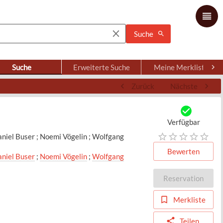
Suche
Suche
Erweiterte Suche
Meine Merkliste
Zurück
Nächste
Verfügbar
aniel Buser ; Noemi Vögelin ; Wolfgang
Bewerten
niel Buser
;
Noemi Vögelin
;
Wolfgang
Reservation
Merkliste
Teilen