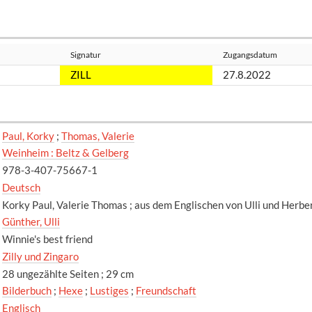
Signatur
Zugangsdatum
ZILL
27.8.2022
Paul, Korky
;
Thomas, Valerie
Weinheim : Beltz & Gelberg
978-3-407-75667-1
Deutsch
Korky Paul, Valerie Thomas ; aus dem Englischen von Ulli und Herbe
Günther, Ulli
Winnie's best friend
Zilly und Zingaro
28 ungezählte Seiten ; 29 cm
Bilderbuch
;
Hexe
;
Lustiges
;
Freundschaft
Englisch