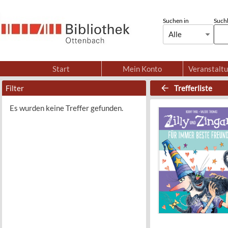
Suchen in
Suchb
Alle
Start
Mein Konto
Veranstalt
Filter
Trefferliste
Es wurden keine Treffer gefunden.