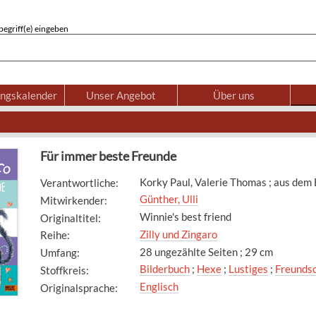
egriff(e) eingeben
ungskalender
Unser Angebot
Über uns
Für immer beste Freunde
Korky Paul, Valerie Thomas ; aus dem 
Verantwortliche
:
Günther, Ulli
Mitwirkender
:
Winnie's best friend
Originaltitel
:
Zilly und Zingaro
Reihe
:
28 ungezählte Seiten ; 29 cm
Umfang
:
Bilderbuch
;
Hexe
;
Lustiges
;
Freundsc
Stoffkreis
:
Englisch
Originalsprache
: