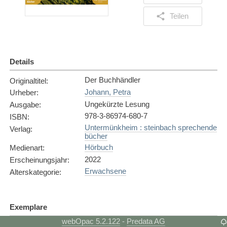
Teilen
Details
Der Buchhändler
Originaltitel
:
Johann, Petra
Urheber
:
Ungekürzte Lesung
Ausgabe
:
978-3-86974-680-7
ISBN
:
Untermünkheim : steinbach sprechende
Verlag
:
bücher
Hörbuch
Medienart
:
2022
Erscheinungsjahr
:
Erwachsene
Alterskategorie
:
Exemplare
webOpac 5.2.122
Predata AG
-