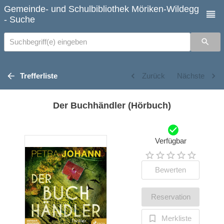
Gemeinde- und Schulbibliothek Möriken-Wildegg
- Suche
Suchbegriff(e) eingeben
Trefferliste
Zurück
Nächste
Der Buchhändler (Hörbuch)
Verfügbar
Bewerten
Reservation
Merkliste