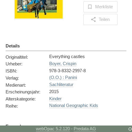
Merkliste
Teilen
Details
Everything castles
Originaltitel
:
Boyer, Crispin
Urheber
:
978-3-8332-2997-8
ISBN
:
(O.O.) : Panini
Verlag
:
Sachliteratur
Medienart
:
2015
Erscheinungsjahr
:
Kinder
Alterskategorie
:
National Geographic Kids
Reihe
:
Exemplare
webOpac 5.2.120
Predata AG
-