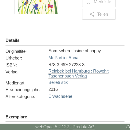
Merkliste
Teilen
Details
Somewhere inside of happy
Originaltitel
:
McPartlin, Anna
Urheber
:
978-3-499-27223-3
ISBN
:
Reinbek bei Hamburg : Rowohlt
Verlag
:
Taschenbuch Verlag
Belletristik
Medienart
:
2016
Erscheinungsjahr
:
Erwachsene
Alterskategorie
:
Exemplare
webOpac 5.2.122
Predata AG
-
Es sind keine Exemplare vorhanden