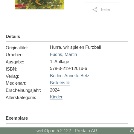
Teilen
Details
Hurra, wir spielen Furzball
Originaltitel
:
Fuchs, Martin
Urheber
:
1. Auflage
Ausgabe
:
978-3-219-12019-6
ISBN
:
Berlin : Annette Betz
Verlag
:
Belletristik
Medienart
:
2024
Erscheinungsjahr
:
Kinder
Alterskategorie
:
Exemplare
Exemplar
1
webOpac 5.2.122
Predata AG
-