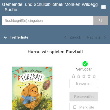
Gemeinde- und Schulbibliothek Möriken-Wildegg
- Suche
Suchbegriff(e) eingeben
Trefferliste
Zurück
Nächste
Hurra, wir spielen Furzball
Verfügbar
Bewerten
Reservation
Merkliste