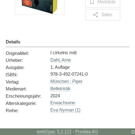
Merkliste
Teilen
Details
I cirkelns mitt
Originaltitel
:
Dahl, Arne
Urheber
:
1. Auflage
Ausgabe
:
978-3-492-07241-0
ISBN
:
München : Piper
Verlag
:
Belletristik
Medienart
:
2024
Erscheinungsjahr
:
Erwachsene
Alterskategorie
:
Eva Nyman (1)
Reihe
:
Exemplare
webOpac 5.2.122
Predata AG
-