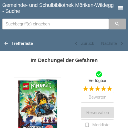
Gemeinde- und Schulbibliothek Möriken-Wildegg
- Suche
Suchbegriff(e) eingeben
Trefferliste
Zurück
Nächste
Im Dschungel der Gefahren
Verfügbar
Bewerten
Reservation
Merkliste