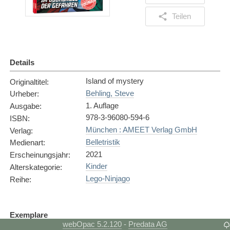
Teilen
Details
Island of mystery
Originaltitel
:
Behling, Steve
Urheber
:
1. Auflage
Ausgabe
:
978-3-96080-594-6
ISBN
:
München : AMEET Verlag GmbH
Verlag
:
Belletristik
Medienart
:
2021
Erscheinungsjahr
:
Kinder
Alterskategorie
:
Lego-Ninjago
Reihe
:
Exemplare
webOpac 5.2.120
Predata AG
-