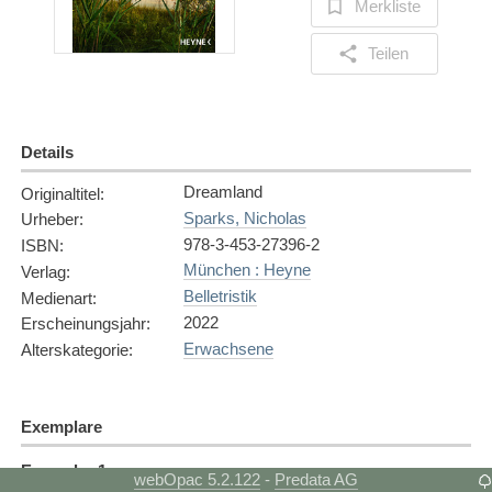
Merkliste
Teilen
Details
Dreamland
Originaltitel
:
Sparks, Nicholas
Urheber
:
978-3-453-27396-2
ISBN
:
München : Heyne
Verlag
:
Belletristik
Medienart
:
2022
Erscheinungsjahr
:
Erwachsene
Alterskategorie
:
Exemplare
Exemplar
1
webOpac 5.2.122
Predata AG
-