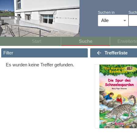
Suchen in
Such
Alle
Start
Suche
Erweitert
Trefferliste
Filter
Es wurden keine Treffer gefunden.