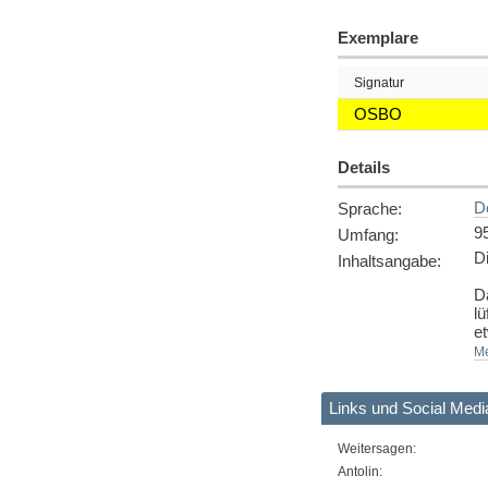
Exemplare
Signatur
OSBO
Details
D
Sprache
:
9
Umfang
:
D
Inhaltsangabe
:
D
lü
et
D
Me
K
d
Links und Social Medi
-
Weitersagen
:
-
Antolin:
-