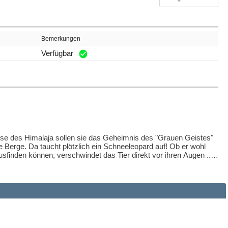
Bemerkungen
Verfügbar
e des Himalaja sollen sie das Geheimnis des "Grauen Geistes"
e Berge. Da taucht plötzlich ein Schneeleopard auf! Ob er wohl
sfinden können, verschwindet das Tier direkt vor ihren Augen ...
er in fremden Welten und längst vergangenen Zeiten erwarten
aja
us durch die Zeit und erleben spannende Abenteuer