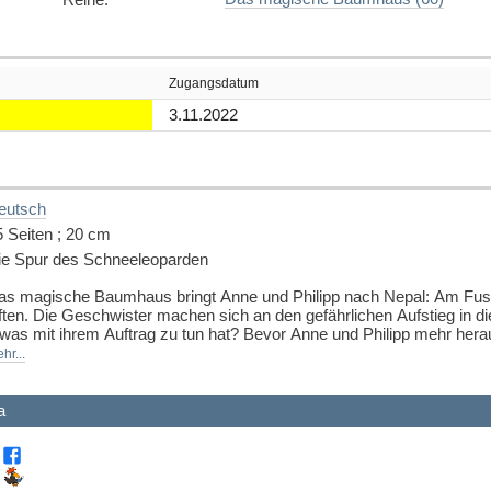
Zugangsdatum
3.11.2022
eutsch
5 Seiten ; 20 cm
ie Spur des Schneeleoparden
as magische Baumhaus bringt Anne und Philipp nach Nepal: Am Fuss
ften. Die Geschwister machen sich an den gefährlichen Aufstieg in di
was mit ihrem Auftrag zu tun hat? Bevor Anne und Philipp mehr herau
roht die Mission zu scheitern?
hr...
omm mit auf die Reise im magischen Baumhaus! Rätselhafte Abenteu
ich auch in den anderen Bänden.
a
 Entdecke mit Anne und Philipp die Berge Nepals
 Ein Schneeleopard, das Fest der Farben und ein Abenteuer im Himal
 Die Geschwister Anne und Philipp reisen mit dem magischen Baumha