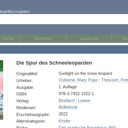
begriff(e) eingeben
e Suche
Merkliste
quickListe
Inf
Die Spur des Schneeleoparden
Sunlight on the snow leopard
Originaltitel
:
Osborne, Mary Pope
;
Theissen, Pet
Urheber
:
1. Auflage
Ausgabe
:
978-3-7432-1522-1
ISBN
:
Bindlach : Loewe
Verlag
:
Belletristik
Medienart
:
2022
Erscheinungsjahr
:
Kinder
Alterskategorie
:
Das magische Baumhaus (60)
Reihe
: