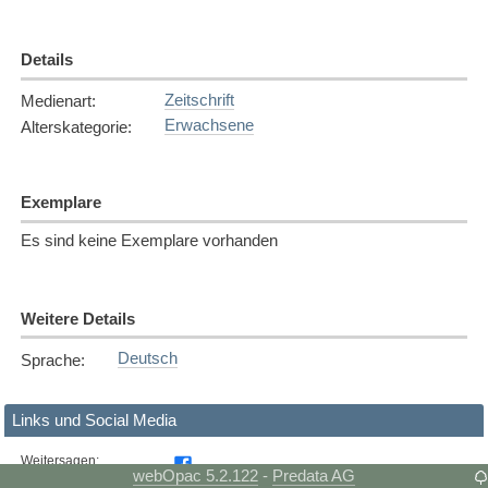
Details
Zeitschrift
Medienart
:
Erwachsene
Alterskategorie
:
Exemplare
Es sind keine Exemplare vorhanden
Weitere Details
Deutsch
Sprache
:
Links und Social Media
Weitersagen
:
webOpac 5.2.122
Predata AG
-
Librarything: