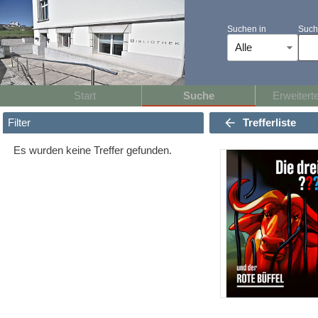
Suchen in
Such
Alle
Start
Suche
Erweitert
Trefferliste
Filter
Es wurden keine Treffer gefunden.