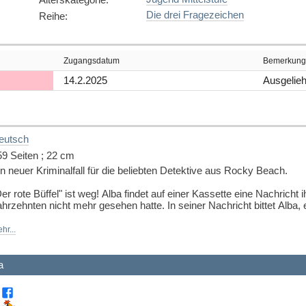
Die drei Fragezeichen
Reihe
:
Zugangsdatum
Bemerkung
14.2.2025
Ausgelieh
eutsch
59 Seiten ; 22 cm
n neuer Kriminalfall für die beliebten Detektive aus Rocky Beach.
er rote Büffel" ist weg! Alba findet auf einer Kassette eine Nachricht i
hrzehnten nicht mehr gesehen hatte. In seiner Nachricht bittet Alba,
e braucht Hilfe bei ihren Nachforschungen und wendet sich an Justus,
hr...
tecken sie in einem neuen Fall, der eine ungeahnte Wendung nimmt.
ährend ihrer Ermittlungen stossen sie auf Namen, die ihnen bekann
a
nden sie heraus?
uelle: Buchhaus.ch, bearbeitet mit ChatGPT
]