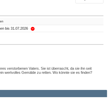
en
en bis 31.07.2026
hres verstorbenen Vaters. Sie ist überrascht, da sie ihn seit
 ein wertvolles Gemälde zu retten. Wo könnte sie es finden?
 Peter und Bob. Die drei ??? sind sofort begeistert dabei. Schnell
t vorkommen. Wie verknüpfen sie die einzelnen Spuren? Was