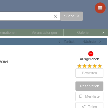
Suche
ormationen
Veranstaltungen
Galerie
Zurück
Nächste
Ausgeliehen
üffel
Bewerten
Reservation
Merkliste
Teilen