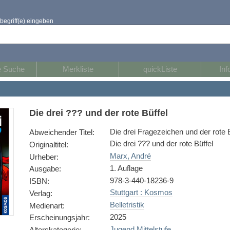
begriff(e) eingeben
e Suche
Merkliste
quickListe
Inf
Die drei ??? und der rote Büffel
Die drei Fragezeichen und der rote B
Abweichender Titel
:
Die drei ??? und der rote Büffel
Originaltitel
:
Marx, André
Urheber
:
1. Auflage
Ausgabe
:
978-3-440-18236-9
ISBN
:
Stuttgart : Kosmos
Verlag
:
Belletristik
Medienart
:
2025
Erscheinungsjahr
:
Jugend Mittelstufe
Alterskategorie
: