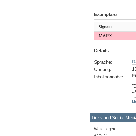
Exemplare
Signatur
MARX
Details
D
Sprache
:
1
Umfang
:
Ei
Inhaltsangabe
:
"D
Ja
Si
Me
s
W
Links und Social Medi
fi
[
Q
Weitersagen
:
Antolin: