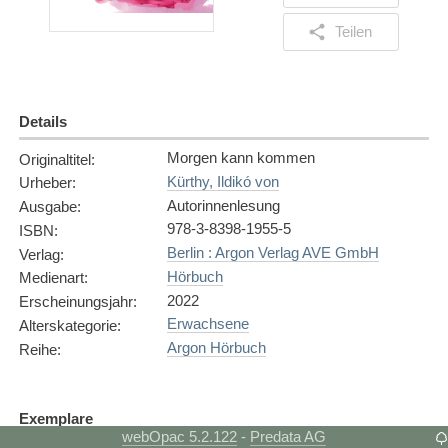
Teilen
Details
Morgen kann kommen
Originaltitel
:
Kürthy, Ildikó von
Urheber
:
Autorinnenlesung
Ausgabe
:
978-3-8398-1955-5
ISBN
:
Berlin : Argon Verlag AVE GmbH
Verlag
:
Hörbuch
Medienart
:
2022
Erscheinungsjahr
:
Erwachsene
Alterskategorie
:
Argon Hörbuch
Reihe
:
Exemplare
webOpac 5.2.122
Predata AG
-