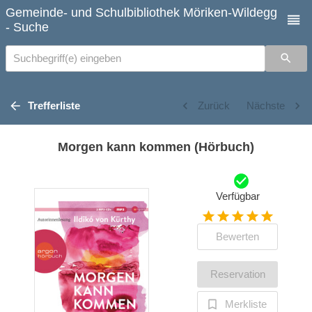
Gemeinde- und Schulbibliothek Möriken-Wildegg
- Suche
Suchbegriff(e) eingeben
Trefferliste
Zurück
Nächste
Morgen kann kommen (Hörbuch)
Verfügbar
Bewerten
Reservation
Merkliste