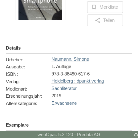
Merkliste
Teilen
Details
Naumann, Simone
Urheber
:
1. Auflage
Ausgabe
:
978-3-86490-617-6
ISBN
:
Heidelberg : dpunkt.verlag
Verlag
:
Sachliteratur
Medienart
:
2019
Erscheinungsjahr
:
Erwachsene
Alterskategorie
:
Exemplare
webOpac 5.2.120
Predata AG
-
Exemplar
1