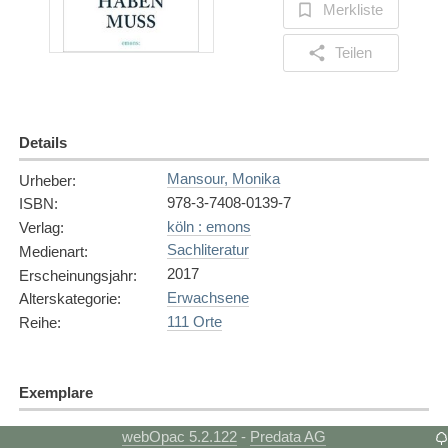
Merkliste
Teilen
Details
Mansour, Monika
Urheber
:
978-3-7408-0139-7
ISBN
:
köln : emons
Verlag
:
Sachliteratur
Medienart
:
2017
Erscheinungsjahr
:
Erwachsene
Alterskategorie
:
111 Orte
Reihe
:
Exemplare
Exemplar
1
webOpac 5.2.122
Predata AG
-