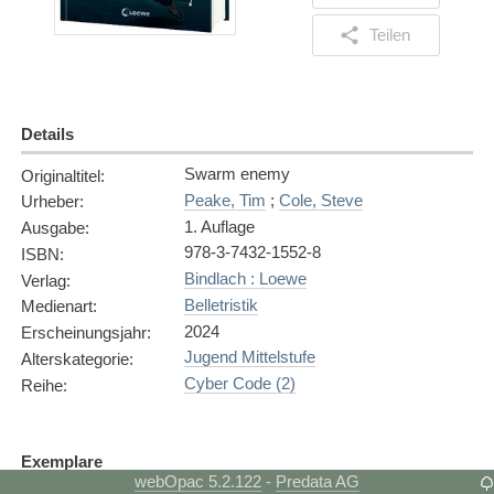
Teilen
Details
Swarm enemy
Originaltitel
:
Peake, Tim
;
Cole, Steve
Urheber
:
1. Auflage
Ausgabe
:
978-3-7432-1552-8
ISBN
:
Bindlach : Loewe
Verlag
:
Belletristik
Medienart
:
2024
Erscheinungsjahr
:
Jugend Mittelstufe
Alterskategorie
:
Cyber Code (2)
Reihe
:
Exemplare
webOpac 5.2.122
Predata AG
-