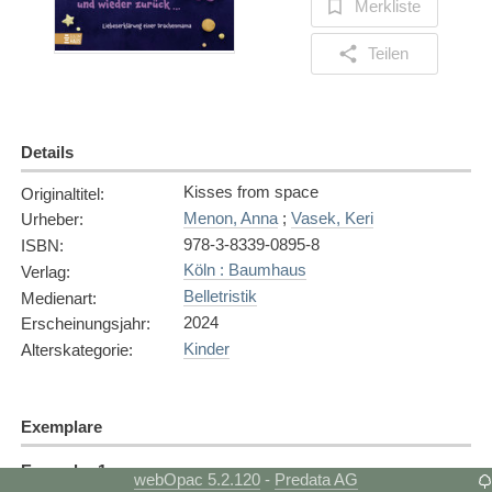
Merkliste
Teilen
Details
Kisses from space
Originaltitel
:
Menon, Anna
;
Vasek, Keri
Urheber
:
978-3-8339-0895-8
ISBN
:
Köln : Baumhaus
Verlag
:
Belletristik
Medienart
:
2024
Erscheinungsjahr
:
Kinder
Alterskategorie
:
Exemplare
Exemplar
1
webOpac 5.2.120
Predata AG
-