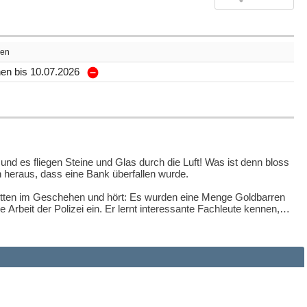
en
en bis 10.07.2026
, und es fliegen Steine und Glas durch die Luft! Was ist denn bloss
h heraus, dass eine Bank überfallen wurde.
r mitten im Geschehen und hört: Es wurden eine Menge Goldbarren
Arbeit der Polizei ein. Er lernt interessante Fachleute kennen,
nde Einblicke in die Polizeiarbeit und darf auch einiges selber
teuer. Ein spannender Krimi, bei dem am Ende die Übeltäter
den Einblick in den Alltag und die Arbeit der Polizei. Natürlich
sen?