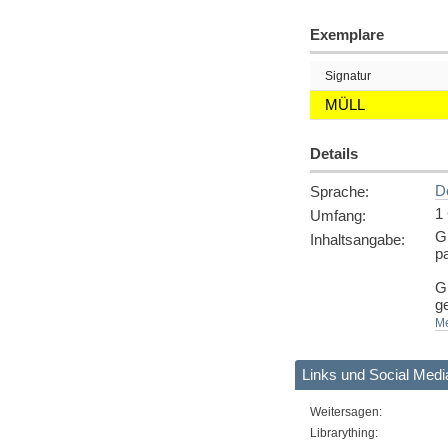
Exemplare
Signatur
MÜLL
Details
D
Sprache
:
1
Umfang
:
Gl
Inhaltsangabe
:
p
G
ge
di
Me
a
Vo
Links und Social Medi
ge
k
Weitersagen
:
[
Q
Librarything: