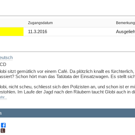
Zugangsdatum
Bemerkung
11.3.2016
Ausgelieh
eutsch
 CD
obi sitzt gemütlich vor einem Café. Da plötzlich knallt es fürchterlich
assiert? Schon hört man das Tatütata der Einsatzwagen. Es stellt sic
lobi, nicht scheu, schliesst sich den Polizisten an, und schon ist e
stohlen. Im Laufe der Jagd nach den Räubern taucht Globi auch in die 
e ihm vieles zeigen und ihn oft auch mitnehmen. So bekommt er spanne
hr...
usprobieren.
rwitzig, ideenreich und mutig stürzt sich Globi in sein neustes Aben
a
stellt werden. Die Kinder gewinnen mit Globi zusammen einen umfassen
önnen sie auch mitfiebern. wer ist der Bösewicht? Kann Globi ihn fas
uelle: Buchhaus.ch, bearbeitet mit ChatGPT
]