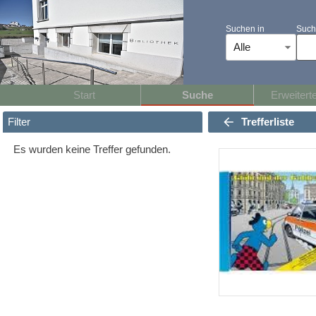
Suchen in
Such
Alle
Start
Suche
Erweitert
Trefferliste
Filter
Es wurden keine Treffer gefunden.