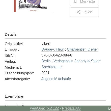
Merkliste
Teilen
Details
Libre!
Originaltitel
:
Daugey, Fleur
;
Charpentier, Olivier
Urheber
:
978-3-96428-084-8
ISBN
:
Berlin : Verlagshaus Jacoby & Stuart
Verlag
:
Sachliteratur
Medienart
:
2021
Erscheinungsjahr
:
Jugend Mittelstufe
Alterskategorie
:
Exemplare
Exemplar
1
webOpac 5.2.122
Predata AG
-