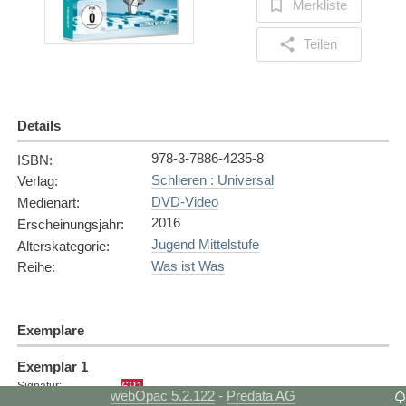
Merkliste
Teilen
Details
978-3-7886-4235-8
ISBN
:
Schlieren : Universal
Verlag
:
DVD-Video
Medienart
:
2016
Erscheinungsjahr
:
Jugend Mittelstufe
Alterskategorie
:
Was ist Was
Reihe
:
Exemplare
Exemplar
1
681
Signatur
:
webOpac 5.2.122
Predata AG
-
5.5.2017
Zugangsdatum
: