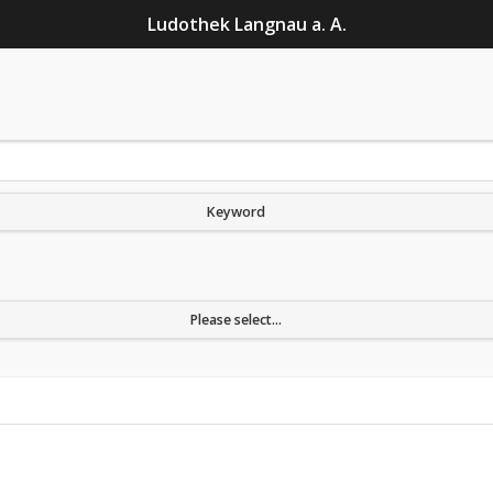
Ludothek Langnau a. A.
Keyword
Please select...