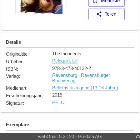
Merkliste
Teilen
Details
The Innocents
Originaltitel
:
Peloquin, Lili
Urheber
:
978-3-473-40122-2
ISBN
:
Ravensburg : Ravensburger
Verlag
:
Buchverlag
Belletristik Jugend (13-16 Jahre)
Medienart
:
2015
Erscheinungsjahr
:
PELO
Signatur
:
Exemplare
Es sind keine Exemplare vorhanden
webOpac 5.2.120
Predata AG
-