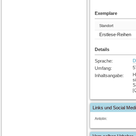
Exemplare
Standort
Erstlese-Reihen
Details
D
Sprache
:
5
Umfang
:
H
Inhaltsangabe
:
s
S
[
Q
Links und Social Med
Antolin: