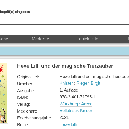
begriff(e) eingeben
uche
Merkliste
quickListe
Hexe Lilli und der magische Tierzauber
Hexe Lilli und der magische Tierzaub
Originaltitel
:
Knister
;
Rieger, Birgit
Urheber
:
1. Auflage
Ausgabe
:
978-3-401-71795-1
ISBN
:
Würzburg : Arena
Verlag
:
Belletristik Kinder
Medienart
:
2021
Erscheinungsjahr
:
Hexe Lilli
Reihe
: