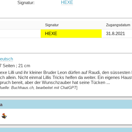
HEXE
Signatur
:
Signatur
Zugangsdatum
HEXE
31.8.2021
eutsch
7 Seiten ; 21 cm
exe Lilli und ihr kleiner Bruder Leon dürfen auf Raudi, den süsseste
ich allein. Nicht einmal Lillis Tricks helfen da weiter. Ein eigenes Ha
pruch bereit, aber der Wunschzauber hat seine Tücken ...
uelle: Buchhaus.ch, bearbeitet mit ChatGPT
]
ia