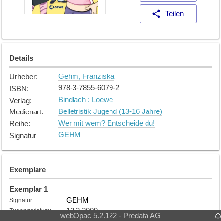
Teilen
Details
Gehm, Franziska
Urheber
:
978-3-7855-6079-2
ISBN
:
Bindlach : Loewe
Verlag
:
Belletristik Jugend (13-16 Jahre)
Medienart
:
Wer mit wem? Entscheide du!
Reihe
:
GEHM
Signatur
:
Exemplare
Exemplar
1
GEHM
Signatur
:
12.3.2009
Zugangsdatum
:
webOpac 5.2.122
Predata AG
-
Verfügbar