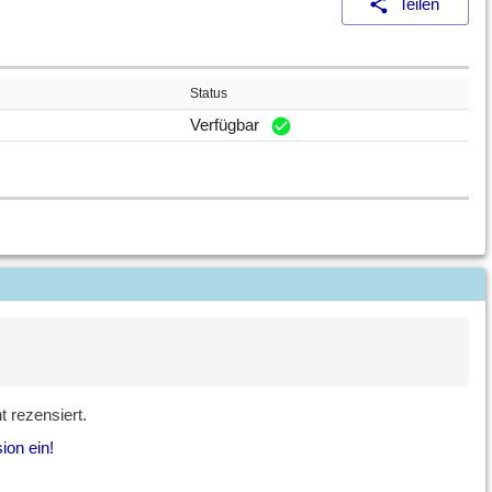
Teilen
Status
Verfügbar
 rezensiert.
ion ein!