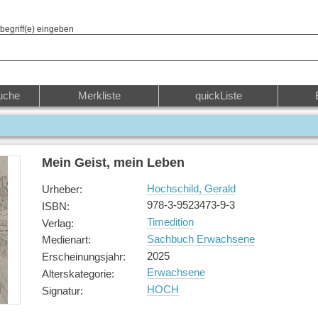
begriff(e) eingeben
uche
Merkliste
quickListe
Mein Geist, mein Leben
Hochschild, Gerald
Urheber
:
978-3-9523473-9-3
ISBN
:
Timedition
Verlag
:
Sachbuch Erwachsene
Medienart
:
2025
Erscheinungsjahr
:
Erwachsene
Alterskategorie
:
HOCH
Signatur
: