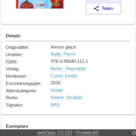
Teilen
Details
Amour glacé
Originaltitel
:
Bailly, Pierre
Urheber
:
978-3-95640-112-1
ISBN
:
Berlin : Reprodukt
Verlag
:
Comic Kinder
Medienart
:
2016
Erscheinungsjahr
:
Kinder
Alterskategorie
:
Kleiner Strubbel
Reihe
:
BAIL
Signatur
:
Exemplare
webOpac 5.2.122
Predata AG
-