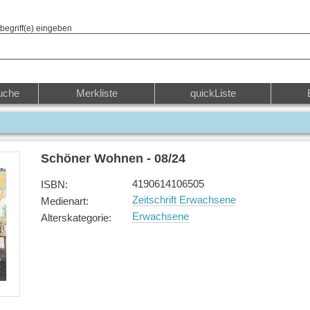
begriff(e) eingeben
uche
Merkliste
quickListe
Schöner Wohnen - 08/24
4190614106505
ISBN
:
Zeitschrift Erwachsene
Medienart
:
Erwachsene
Alterskategorie
: