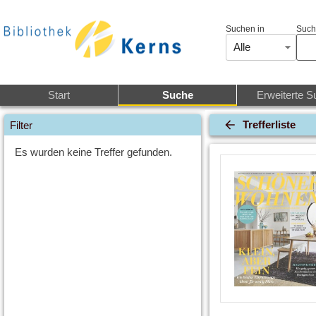
Suchen in
Such
Alle
Start
Suche
Erweiterte S
Trefferliste
Filter
Es wurden keine Treffer gefunden.