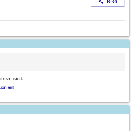
Teilen
 rezensiert.
ion ein!