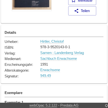
Merkliste
Teilen
Details
Hirtler, Christof
Urheber
:
978-3-9520143-0-1
ISBN
:
Sarnen : Landenberg Verlag
Verlag
:
Sachbuch Erwachsene
Medienart
:
1991
Erscheinungsjahr
:
Erwachsene
Alterskategorie
:
949.49
Signatur
:
Exemplare
Exemplar
1
webOpac 5.2.122
Predata AG
-
Obwalden
Standort
: