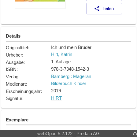
Teilen
Details
Ich und mein Bruder
Originaltitel
:
Hirt, Katrin
Urheber
:
1. Auflage
Ausgabe
:
978-3-7348-1542-3
ISBN
:
Bamberg : Magellan
Verlag
:
Bilderbuch Kinder
Medienart
:
2019
Erscheinungsjahr
:
HIRT
Signatur
:
Exemplare
Exemplar
1
webOpac 5.2.122
Predata AG
-