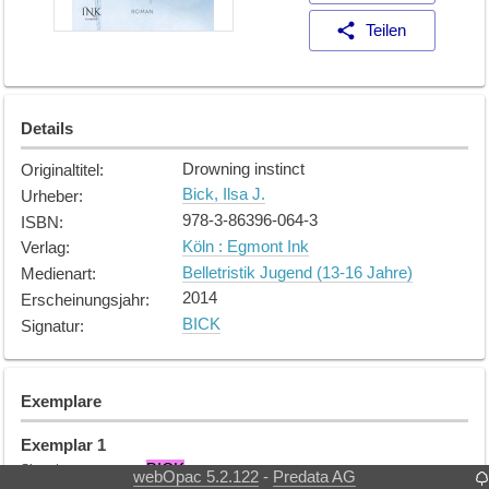
Teilen
Details
Drowning instinct
Originaltitel
:
Bick, Ilsa J.
Urheber
:
978-3-86396-064-3
ISBN
:
Köln : Egmont Ink
Verlag
:
Belletristik Jugend (13-16 Jahre)
Medienart
:
2014
Erscheinungsjahr
:
BICK
Signatur
:
Exemplare
Exemplar
1
BICK
Signatur
:
webOpac 5.2.122
Predata AG
-