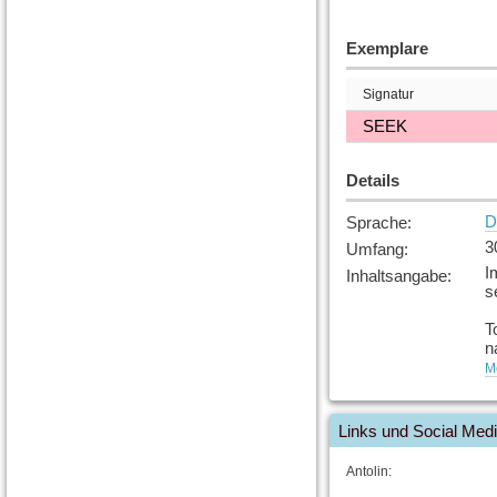
Exemplare
Signatur
SEEK
Details
D
Sprache
:
3
Umfang
:
I
Inhaltsangabe
:
s
T
n
F
Me
[
Q
Links und Social Med
Antolin: