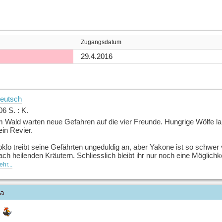
Zugangsdatum
29.4.2016
eutsch
06 S. : K.
m Wald warten neue Gefahren auf die vier Freunde. Hungrige Wölfe lau
ein Revier.
oklo treibt seine Gefährten ungeduldig an, aber Yakone ist so schwer
ach heilenden Kräutern. Schliesslich bleibt ihr nur noch eine Möglichke
lachgesichtersiedlung einschleichen und auf Ujuraks Hilfe hoffen.
hr...
uelle: Buchhaus.ch, bearbeitet mit ChatGPT
]
ia