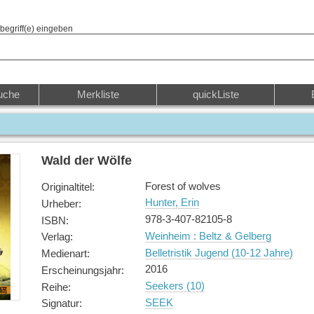
begriff(e) eingeben
uche
Merkliste
quickListe
Wald der Wölfe
Forest of wolves
Originaltitel
:
Hunter, Erin
Urheber
:
978-3-407-82105-8
ISBN
:
Weinheim : Beltz & Gelberg
Verlag
:
Belletristik Jugend (10-12 Jahre)
Medienart
:
2016
Erscheinungsjahr
:
Seekers (10)
Reihe
:
SEEK
Signatur
: