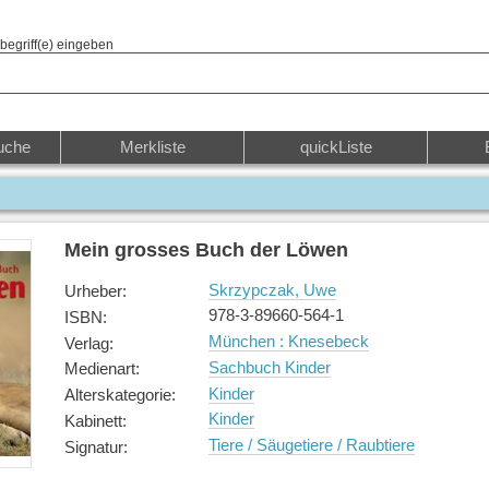
begriff(e) eingeben
uche
Merkliste
quickListe
Mein grosses Buch der Löwen
Skrzypczak, Uwe
Urheber
:
978-3-89660-564-1
ISBN
:
München : Knesebeck
Verlag
:
Sachbuch Kinder
Medienart
:
Kinder
Alterskategorie
:
Kinder
Kabinett
:
Tiere / Säugetiere / Raubtiere
Signatur
: