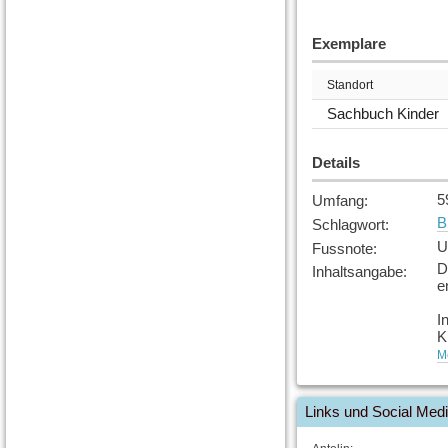
Exemplare
Standort
Sachbuch Kinder
Details
5
Umfang
:
B
Schlagwort
:
U
Fussnote
:
D
Inhaltsangabe
:
e
I
K
[
Me
Q
Links und Social Med