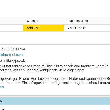
Signatur
Zugangsdatum
599.747
26.11.2008
9 S. : Ill. ; 30 cm
ildband
;
Löwe
we Skrzypczak
er unerschrockene Fotograf Uwe Skrzypczak war mehrere Jahre in Ken
normes Wissen über die königlichen Tiere angeeignet.
n gewaltigen Bildern von Löwen in der freien Natur und spannenden Beg
inderzimmer. Ein aufregendes, aber garantiert ungefährliches Lesev
hr...
uelle: Buchhaus.ch, bearbeitet mit ChatGPT
]
ia