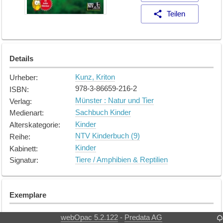
Teilen
Details
Kunz, Kriton
Urheber
:
978-3-86659-216-2
ISBN
:
Münster : Natur und Tier
Verlag
:
Sachbuch Kinder
Medienart
:
Kinder
Alterskategorie
:
NTV Kinderbuch (9)
Reihe
:
Kinder
Kabinett
:
Tiere / Amphibien & Reptilien
Signatur
:
Exemplare
Exemplar
1
webOpac 5.2.122
Predata AG
-