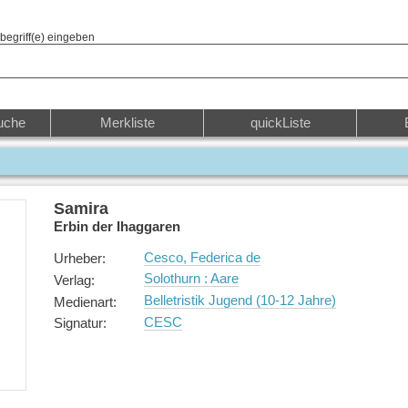
begriff(e) eingeben
uche
Merkliste
quickListe
Samira
Erbin der Ihaggaren
Cesco, Federica de
Urheber
:
Solothurn : Aare
Verlag
:
Belletristik Jugend (10-12 Jahre)
Medienart
:
CESC
Signatur
: