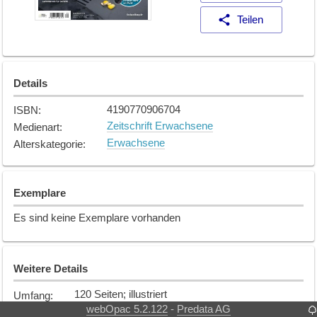
Teilen
Details
4190770906704
ISBN
:
Zeitschrift Erwachsene
Medienart
:
Erwachsene
Alterskategorie
:
Exemplare
Es sind keine Exemplare vorhanden
Weitere Details
120 Seiten; illustriert
Umfang
:
webOpac 5.2.122
Predata AG
-