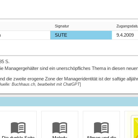
Signatur
Zugangsdat
n
SUTE
9.4.2009
85 S.
ie Managergehälter sind ein unerschöpfliches Thema in diesen neue
nd die zweite erogene Zone der Manageridentität ist der saftige alljäh
uelle: Buchhaus.ch, bearbeitet mit ChatGPT
]
Die dunkle Seite
Melody
Allmen und die