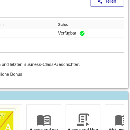
Teilen
um
Status
Verfügbar
n und letzten Business-Class-Geschichten.
rliche Bonus.
Allmen und der
Allmen und Herr
Wut und Li