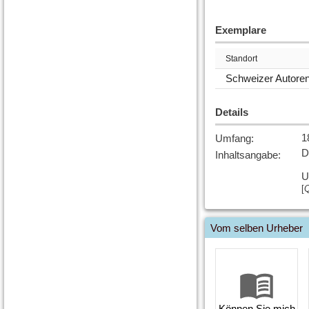
Exemplare
Standort
Schweizer Autore
Details
1
Umfang
:
D
Inhaltsangabe
:
U
[
Q
Vom selben Urheber
Können Sie mich