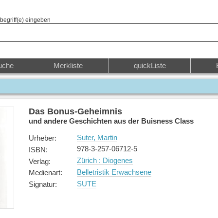
begriff(e) eingeben
uche
Merkliste
quickListe
Das Bonus-Geheimnis
und andere Geschichten aus der Buisness Class
Suter, Martin
Urheber
:
978-3-257-06712-5
ISBN
:
Zürich : Diogenes
Verlag
:
Belletristik Erwachsene
Medienart
:
SUTE
Signatur
: