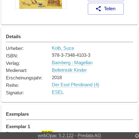
Teilen
Details
Kolb, Suza
Urheber
:
978-3-7348-4103-3
ISBN
:
Bamberg : Magellan
Verlag
:
Belletristik Kinder
Medienart
:
2018
Erscheinungsjahr
:
Der Esel Pferdinand (4)
Reihe
:
ESEL
Signatur
:
Exemplare
Exemplar
1
ESEL
Signatur
:
webOpac 5.2.122
Predata AG
-