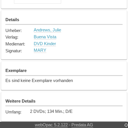
Details
Andrews, Julie
Urheber
:
Buena Vista
Verlag
:
DVD Kinder
Medienart
:
MARY
Signatur
:
Exemplare
Es sind keine Exemplare vorhanden
Weitere Details
2 DVDs; 134 Min.; D/E
Umfang
:
webOpac 5.2.122
Predata AG
-
Rezensionen